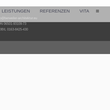
LEISTUNGEN
REFERENZEN
VITA
fo@berweiler-architektur.eu
N 06501-93109-73
KET
BIL 0163-8425-430