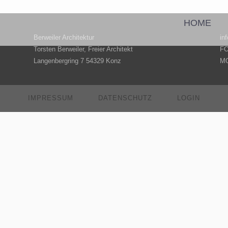
HOME
Berweiler Architektur
in
Torsten Berweiler, Freier Architekt
FO
THOR: DERAS
Langenbergring 7 54329 Konz
MO
IMPRESSUM
DATENSCHUTZ
LOGIN