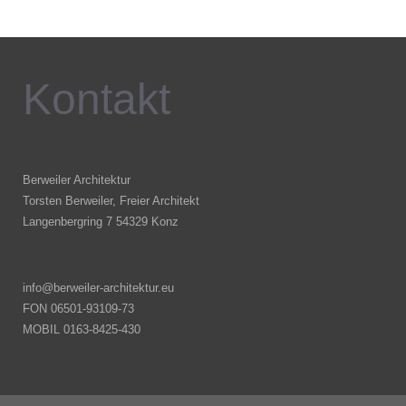
Kontakt
Berweiler Architektur
Torsten Berweiler, Freier Architekt
Langenbergring 7 54329 Konz
info@berweiler-architektur.eu
FON 06501-93109-73
MOBIL 0163-8425-430